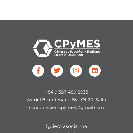
F
T
I
L
a
w
n
i
c
i
s
n
e
t
t
k
+54 9 387 489 8933
b
t
a
e
o
e
g
d
Av. del Bicentenario 58 - Of 20, Salta​
o
r
r
i
coordinacion.cpymes@gmail.com
k
a
n
-
m
f
Quiero asociarme