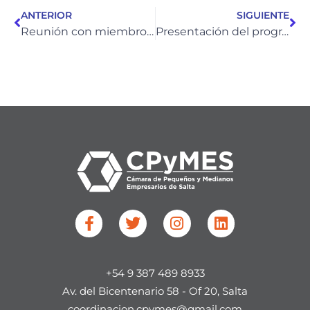
ANTERIOR
SIGUIENTE
Reunión con miembros de la lista Salta Independiente
Presentación del programa TE SUMO
F
T
I
L
a
w
n
i
c
i
s
n
e
t
t
k
+54 9 387 489 8933
b
t
a
e
o
e
g
d
Av. del Bicentenario 58 - Of 20, Salta​
o
r
r
i
coordinacion.cpymes@gmail.com