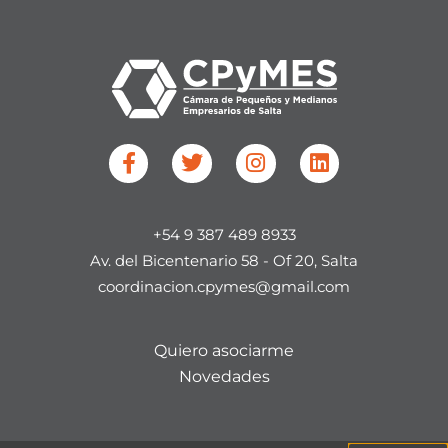
F
T
I
L
a
w
n
i
c
i
s
n
e
t
t
k
+54 9 387 489 8933
b
t
a
e
o
e
g
d
Av. del Bicentenario 58 - Of 20, Salta​
o
r
r
i
coordinacion.cpymes@gmail.com
k
a
n
-
m
f
Quiero asociarme
Novedades