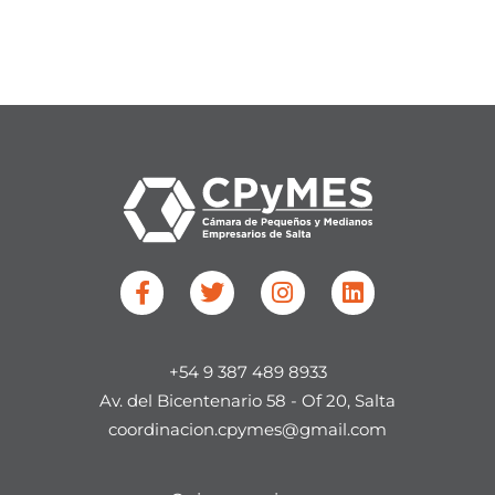
F
T
I
L
a
w
n
i
c
i
s
n
e
t
t
k
+54 9 387 489 8933
b
t
a
e
o
e
g
d
Av. del Bicentenario 58 - Of 20, Salta​
o
r
r
i
coordinacion.cpymes@gmail.com
k
a
n
-
m