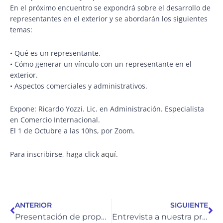
En el próximo encuentro se expondrá sobre el desarrollo de
representantes en el exterior y se abordarán los siguientes
temas:
• Qué es un representante.
• Cómo generar un vínculo con un representante en el
exterior.
• Aspectos comerciales y administrativos.
Expone: Ricardo Yozzi. Lic. en Administración. Especialista
en Comercio Internacional.
El 1 de Octubre a las 10hs, por Zoom.
Para inscribirse, haga click
aquí
.
Ant
Si
ANTERIOR
SIGUIENTE
Presentación de propuestas y estrategias para el desarrollo de Salta ante el Consejo Federal de Inversiones
Entrevista a nuestra presidenta sobre el crecimiento de las pymes