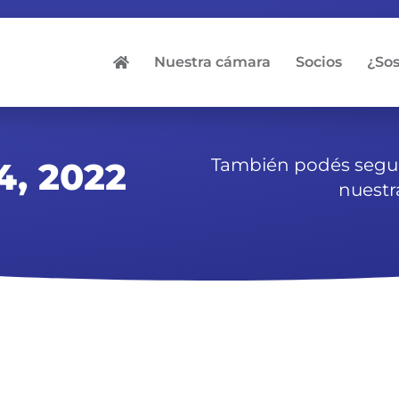
Nuestra cámara
Socios
¿So
También podés segui
4, 2022
nuestr