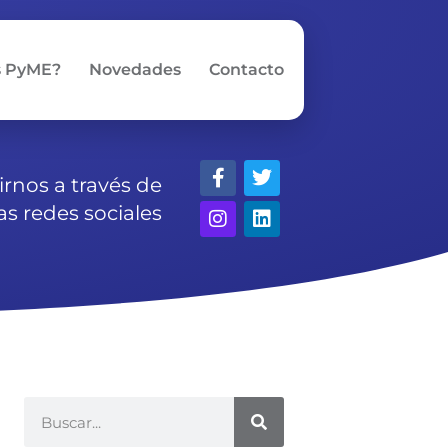
s PyME?
Novedades
Contacto
Facebook-
Instagram
Twitter
Linkedin
rnos a través de
f
as redes sociales
Buscar